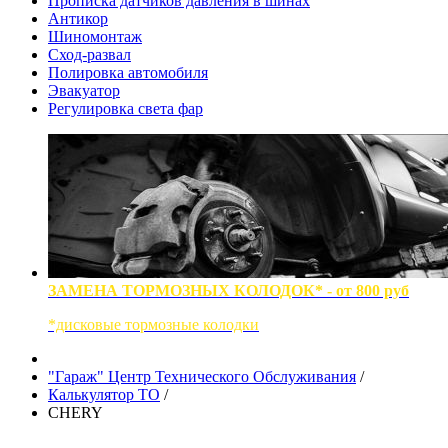
Прописка датчиков давления в шинах
Антикор
Шиномонтаж
Сход-развал
Полировка автомобиля
Эвакуатор
Регулировка света фар
ЗАМЕНА ТОРМОЗНЫХ КОЛОДОК* - от 800 руб
*дисковые тормозные колодки
"Гараж" Центр Технического Обслуживания
/
Калькулятор ТО
/
CHERY