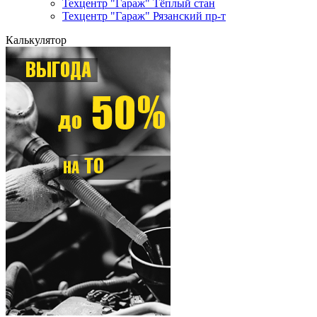
Техцентр "Гараж" Тёплый стан
Техцентр "Гараж" Рязанский пр-т
Калькулятор