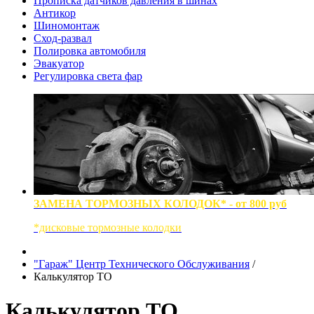
Прописка датчиков давления в шинах
Антикор
Шиномонтаж
Сход-развал
Полировка автомобиля
Эвакуатор
Регулировка света фар
ЗАМЕНА ТОРМОЗНЫХ КОЛОДОК* - от 800 руб
*дисковые тормозные колодки
"Гараж" Центр Технического Обслуживания
/
Калькулятор ТО
Калькулятор ТО