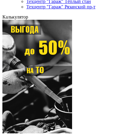
Техцентр "Гараж" Тёплый стан
Техцентр "Гараж" Рязанский пр-т
Калькулятор