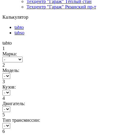
Техцентр "Гараж" Тёплый стан
Техцентр "Гараж" Рязанский пр-т
Калькулятор
tabto
tabso
tabto
1
Марка:
2
Модель:
3
Кузов:
4
Двигатель:
5
Тип трансмиссии:
6