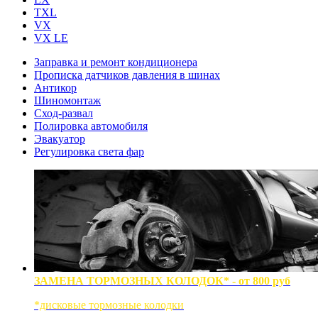
TXL
VX
VX LE
Заправка и ремонт кондиционера
Прописка датчиков давления в шинах
Антикор
Шиномонтаж
Сход-развал
Полировка автомобиля
Эвакуатор
Регулировка света фар
ЗАМЕНА ТОРМОЗНЫХ КОЛОДОК* - от 800 руб
*дисковые тормозные колодки