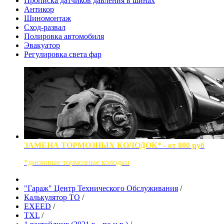
Прописка датчиков давления в шинах
Антикор
Шиномонтаж
Сход-развал
Полировка автомобиля
Эвакуатор
Регулировка света фар
ЗАМЕНА ТОРМОЗНЫХ КОЛОДОК* - от 800 руб
*дисковые тормозные колодки
"Гараж" Центр Технического Обслуживания
/
Калькулятор ТО
/
EXEED
/
TXL
/