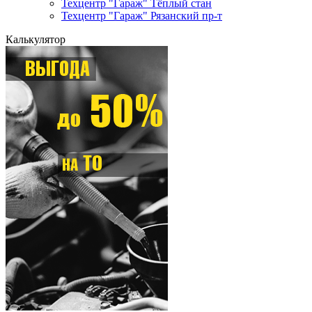
Техцентр "Гараж" Тёплый стан
Техцентр "Гараж" Рязанский пр-т
Калькулятор