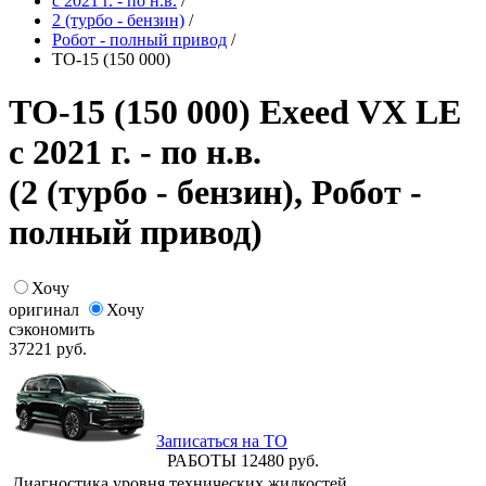
с 2021 г. - по н.в.
/
2 (турбо - бензин)
/
Робот - полный привод
/
ТО-15 (150 000)
ТО-15 (150 000) Exeed VX LE
с 2021 г. - по н.в.
(2 (турбо - бензин), Робот -
полный привод)
Хочу
оригинал
Хочу
сэкономить
37221
руб.
Записаться на ТО
РАБОТЫ
12480
руб.
Диагностика уровня технических жидкостей