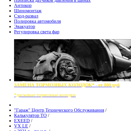
Прописка датчиков давления в шинах
Антикор
Шиномонтаж
Сход-развал
Полировка автомобиля
Эвакуатор
Регулировка света фар
ЗАМЕНА ТОРМОЗНЫХ КОЛОДОК* - от 800 руб
*дисковые тормозные колодки
"Гараж" Центр Технического Обслуживания
/
Калькулятор ТО
/
EXEED
/
VX LE
/