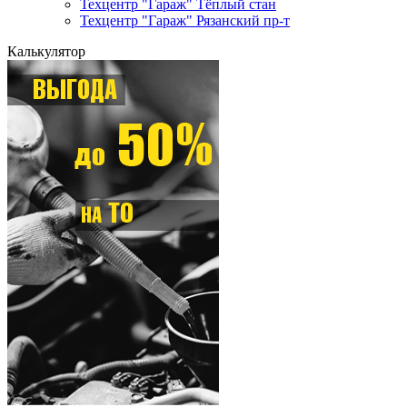
Техцентр "Гараж" Тёплый стан
Техцентр "Гараж" Рязанский пр-т
Калькулятор