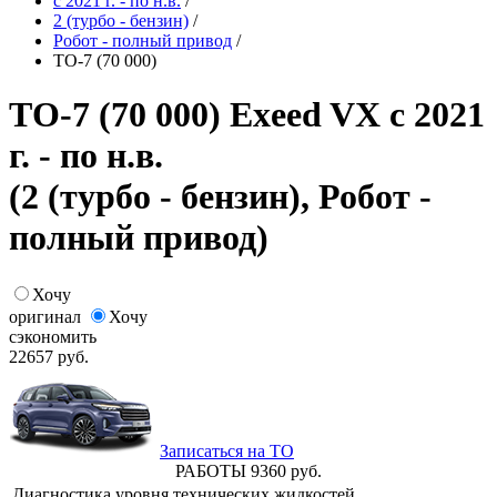
с 2021 г. - по н.в.
/
2 (турбо - бензин)
/
Робот - полный привод
/
ТО-7 (70 000)
ТО-7 (70 000) Exeed VX с 2021
г. - по н.в.
(2 (турбо - бензин), Робот -
полный привод)
Хочу
оригинал
Хочу
сэкономить
22657
руб.
Записаться на ТО
РАБОТЫ
9360
руб.
Диагностика уровня технических жидкостей