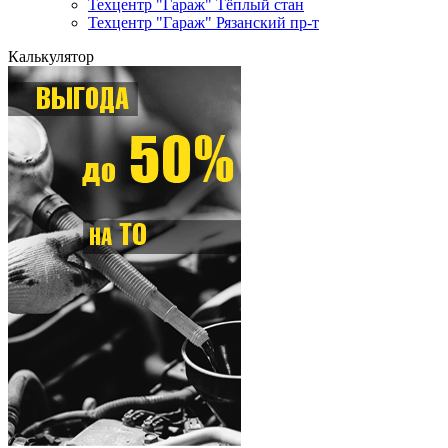
Техцентр "Гараж" Тёплый стан
Техцентр "Гараж" Рязанский пр-т
Калькулятор