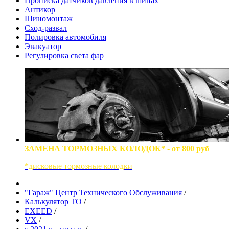
Прописка датчиков давления в шинах
Антикор
Шиномонтаж
Сход-развал
Полировка автомобиля
Эвакуатор
Регулировка света фар
ЗАМЕНА ТОРМОЗНЫХ КОЛОДОК* - от 800 руб
*дисковые тормозные колодки
"Гараж" Центр Технического Обслуживания
/
Калькулятор ТО
/
EXEED
/
VX
/