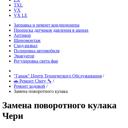
TXL
VX
VX LE
Заправка и ремонт кондиционера
Прописка датчиков давления в шинах
Антикор
Шиномонтаж
Сход-развал
Полировка автомобиля
Эвакуатор
Регулировка света фар
"Гараж" Центр Технического Обслуживания
/
🚗 Ремонт Chery 🔧
/
Ремонт ходовой
/
Замена поворотного кулака
Замена поворотного кулака
Чери