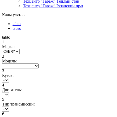
Техцентр "Гараж" Тёплый стан
Техцентр "Гараж" Рязанский пр-т
Калькулятор
tabto
tabso
tabto
1
Марка:
2
Модель:
3
Кузов:
4
Двигатель:
5
Тип трансмиссии:
6