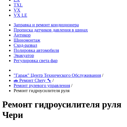
TXL
VX
VX LE
Заправка и ремонт кондиционера
Прописка датчиков давления в шинах
Антикор
Шиномонтаж
Сход-развал
Полировка автомобиля
Эвакуатор
Регулировка света фар
"Гараж" Центр Технического Обслуживания
/
🚗 Ремонт Chery 🔧
/
Ремонт рулевого управления
/
Ремонт гидроусилителя руля
Ремонт гидроусилителя руля
Чери