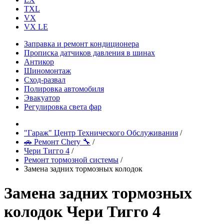
TXL
VX
VX LE
Заправка и ремонт кондиционера
Прописка датчиков давления в шинах
Антикор
Шиномонтаж
Сход-развал
Полировка автомобиля
Эвакуатор
Регулировка света фар
"Гараж" Центр Технического Обслуживания
/
🚗 Ремонт Chery 🔧
/
Чери Тигго 4
/
Ремонт тормозной системы
/
Замена задних тормозных колодок
Замена задних тормозных
колодок Чери Тигго 4