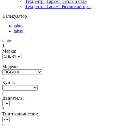
Техцентр "Гараж" Тёплый стан
Техцентр "Гараж" Рязанский пр-т
Калькулятор
tabto
tabso
tabto
1
Марка:
2
Модель:
3
Кузов:
4
Двигатель:
5
Тип трансмиссии:
6