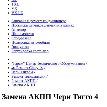
TXL
VX
VX LE
Заправка и ремонт кондиционера
Прописка датчиков давления в шинах
Антикор
Шиномонтаж
Сход-развал
Полировка автомобиля
Эвакуатор
Регулировка света фар
"Гараж" Центр Технического Обслуживания
/
🚗 Ремонт Chery 🔧
/
Чери Тигго 4
/
Ремонт трансмиссии
/
Ремонт АКПП
/
Замена АКПП
Замена АКПП Чери Тигго 4