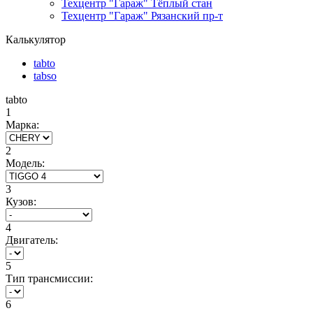
Техцентр "Гараж" Тёплый стан
Техцентр "Гараж" Рязанский пр-т
Калькулятор
tabto
tabso
tabto
1
Марка:
2
Модель:
3
Кузов:
4
Двигатель:
5
Тип трансмиссии:
6