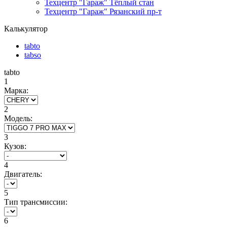
Техцентр "Гараж" Тёплый стан
Техцентр "Гараж" Рязанский пр-т
Калькулятор
tabto
tabso
tabto
1
Марка:
2
Модель:
3
Кузов:
4
Двигатель:
5
Тип трансмиссии:
6