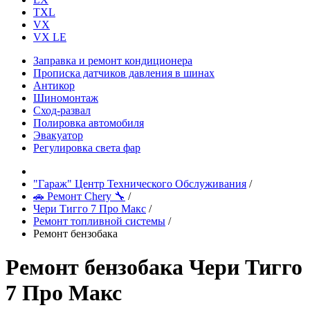
TXL
VX
VX LE
Заправка и ремонт кондиционера
Прописка датчиков давления в шинах
Антикор
Шиномонтаж
Сход-развал
Полировка автомобиля
Эвакуатор
Регулировка света фар
"Гараж" Центр Технического Обслуживания
/
🚗 Ремонт Chery 🔧
/
Чери Тигго 7 Про Макс
/
Ремонт топливной системы
/
Ремонт бензобака
Ремонт бензобака Чери Тигго
7 Про Макс