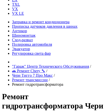
TXL
VX
VX LE
Заправка и ремонт кондиционера
Прописка датчиков давления в шинах
Антикор
Шиномонтаж
Сход-развал
Полировка автомобиля
Эвакуатор
Регулировка света фар
"Гараж" Центр Технического Обслуживания
/
🚗 Ремонт Chery 🔧
/
Чери Тигго 7 Про Макс
/
Ремонт трансмиссии
/
Ремонт гидротрансформатора
Ремонт
гидротрансформатора Чери