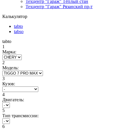
Техцентр "Гараж" Тёплый стан
Техцентр "Гараж" Рязанский пр-т
Калькулятор
tabto
tabso
tabto
1
Марка:
2
Модель:
3
Кузов:
4
Двигатель:
5
Тип трансмиссии:
6