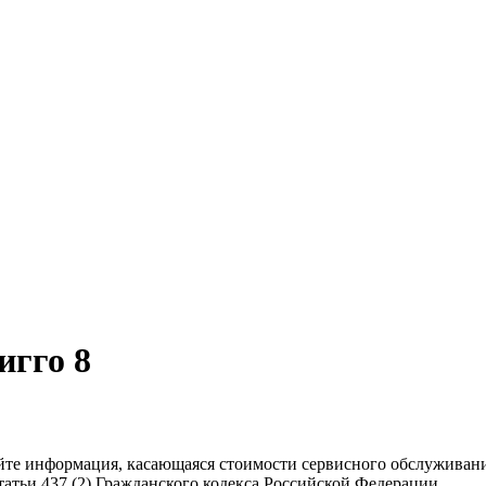
игго 8
сайте информация, касающаяся стоимости сервисного обслужива
атьи 437 (2) Гражданского кодекса Российской Федерации