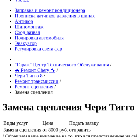
Заправка и ремонт кондиционера
Прописка датчиков давления в шинах
Антикор
Шиномонтаж
Сход-развал
Полировка автомобиля
Эвакуатор
Регулировка света фар
"Гараж" Центр Технического Обслуживания
/
🚗 Ремонт Chery 🔧
/
Чери Тигго 8
/
Ремонт трансмиссии
/
Ремонт сцепления
/
Замена сцепления
Замена сцепления Чери Тигго
Виды услуг
Цена
Подать заявку
Замена сцепления
от 8000 руб.
отправить
! Обращаем ваше внимание на то, что вся представленная на 