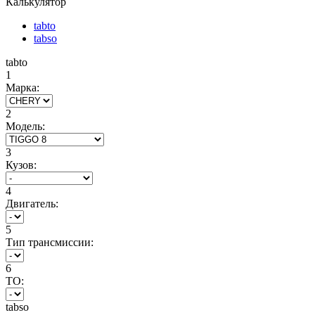
Калькулятор
tabto
tabso
tabto
1
Марка:
2
Модель:
3
Кузов:
4
Двигатель:
5
Тип трансмиссии:
6
ТО:
tabso