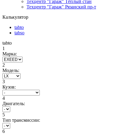
Техцентр "Гараж" Тёплый стан
Техцентр "Гараж" Рязанский пр-т
Калькулятор
tabto
tabso
tabto
1
Марка:
2
Модель:
3
Кузов:
4
Двигатель:
5
Тип трансмиссии:
6