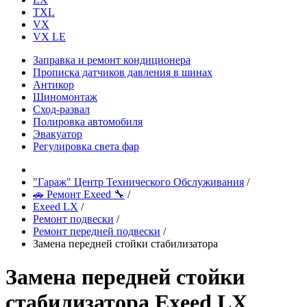
TXL
VX
VX LE
Заправка и ремонт кондиционера
Прописка датчиков давления в шинах
Антикор
Шиномонтаж
Сход-развал
Полировка автомобиля
Эвакуатор
Регулировка света фар
"Гараж" Центр Технического Обслуживания
/
🚗 Ремонт Exeed 🔧
/
Exeed LX
/
Ремонт подвески
/
Ремонт передней подвески
/
Замена передней стойки стабилизатора
Замена передней стойки
стабилизатора Exeed LX