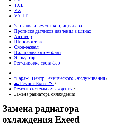
TXL
VX
VX LE
Заправка и ремонт кондиционера
Прописка датчиков давления в шинах
Антикор
Шиномонтаж
Сход-развал
Полировка автомобиля
Эвакуатор
Регулировка света фар
"Гараж" Центр Технического Обслуживания
/
🚗 Ремонт Exeed 🔧
/
Ремонт системы охлаждения
/
Замена радиатора охлаждения
Замена радиатора
охлаждения Exeed