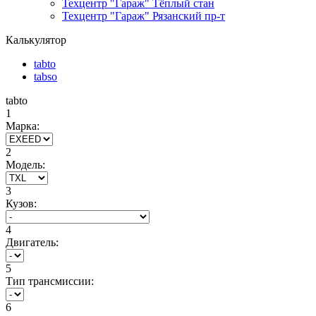
Техцентр "Гараж" Тёплый стан
Техцентр "Гараж" Рязанский пр-т
Калькулятор
tabto
tabso
tabto
1
Марка:
2
Модель:
3
Кузов:
4
Двигатель:
5
Тип трансмиссии:
6