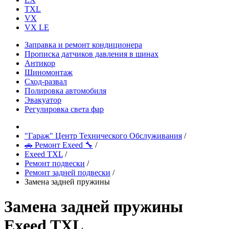
TXL
VX
VX LE
Заправка и ремонт кондиционера
Прописка датчиков давления в шинах
Антикор
Шиномонтаж
Сход-развал
Полировка автомобиля
Эвакуатор
Регулировка света фар
"Гараж" Центр Технического Обслуживания
/
🚗 Ремонт Exeed 🔧
/
Exeed TXL
/
Ремонт подвески
/
Ремонт задней подвески
/
Замена задней пружины
Замена задней пружины
Exeed TXL