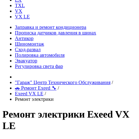
TXL
VX
VX LE
Заправка и ремонт кондиционера
Прописка датчиков давления в шинах
Антикор
Шиномонтаж
Сход-развал
Полировка автомобиля
Эвакуатор
Регулировка света фар
"Гараж" Центр Технического Обслуживания
/
🚗 Ремонт Exeed 🔧
/
Exeed VX LE
/
Ремонт электрики
Ремонт электрики Exeed VX
LE