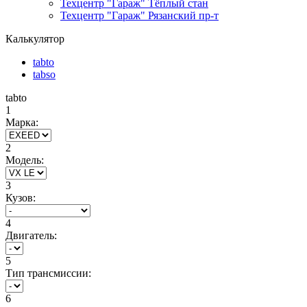
Техцентр "Гараж" Тёплый стан
Техцентр "Гараж" Рязанский пр-т
Калькулятор
tabto
tabso
tabto
1
Марка:
2
Модель:
3
Кузов:
4
Двигатель:
5
Тип трансмиссии:
6