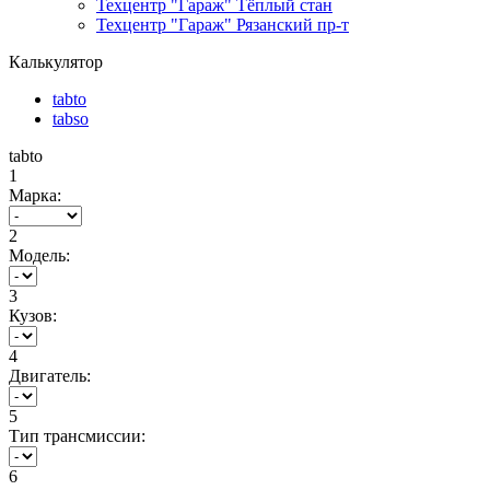
Техцентр "Гараж" Тёплый стан
Техцентр "Гараж" Рязанский пр-т
Калькулятор
tabto
tabso
tabto
1
Марка:
2
Модель:
3
Кузов:
4
Двигатель:
5
Тип трансмиссии:
6