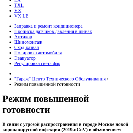
TXL
VX
VX LE
Заправка и ремонт кондиционера
Прописка датчиков давления в шинах
Антикор
Шиномонтаж
Сход-развал
Полировка автомобиля
Эвакуатор
Регулировка света фар
"Гараж" Центр Технического Обслуживания
/
Режим повышенной готовности
Режим повышенной
готовности
В связи с угрозой распространения в городе Москве новой
коронавирусной инфекции (2019-nCoV) и объявлением