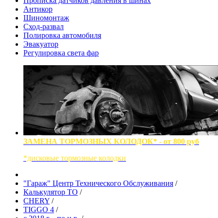
Прописка датчиков давления в шинах
Антикор
Шиномонтаж
Сход-развал
Полировка автомобиля
Эвакуатор
Регулировка света фар
ЗАМЕНА ТОРМОЗНЫХ КОЛОДОК* - от 800 руб
*дисковые тормозные колодки
"Гараж" Центр Технического Обслуживания
/
Калькулятор ТО
/
CHERY
/
TIGGO 4
/