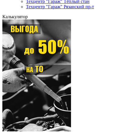
Техцентр "Гараж" Тёплый стан
Техцентр "Гараж" Рязанский пр-т
Калькулятор