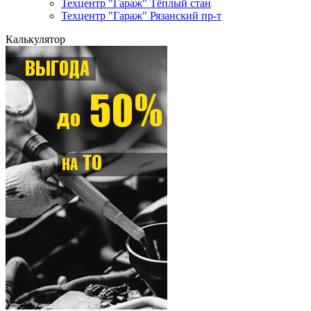
Техцентр "Гараж" Тёплый стан
Техцентр "Гараж" Рязанский пр-т
Калькулятор