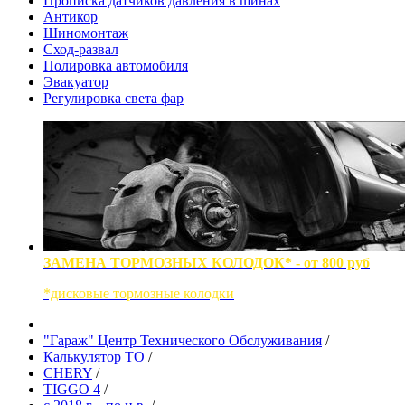
Прописка датчиков давления в шинах
Антикор
Шиномонтаж
Сход-развал
Полировка автомобиля
Эвакуатор
Регулировка света фар
ЗАМЕНА ТОРМОЗНЫХ КОЛОДОК* - от 800 руб
*дисковые тормозные колодки
"Гараж" Центр Технического Обслуживания
/
Калькулятор ТО
/
CHERY
/
TIGGO 4
/