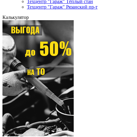
Техцентр "Гараж" Тёплый стан
Техцентр "Гараж" Рязанский пр-т
Калькулятор