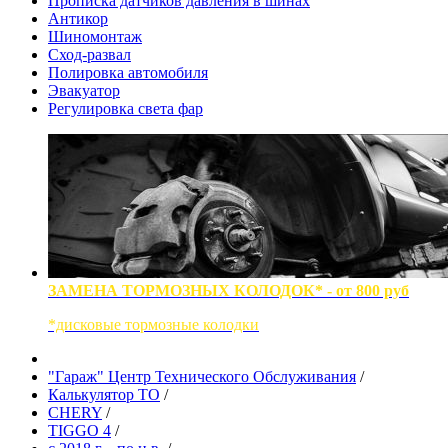
Прописка датчиков давления в шинах
Антикор
Шиномонтаж
Сход-развал
Полировка автомобиля
Эвакуатор
Регулировка света фар
ЗАМЕНА ТОРМОЗНЫХ КОЛОДОК* - от 800 руб
*дисковые тормозные колодки
"Гараж" Центр Технического Обслуживания
/
Калькулятор ТО
/
CHERY
/
TIGGO 4
/