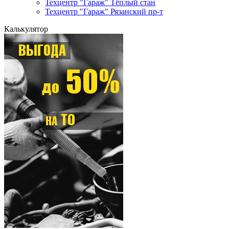
Техцентр "Гараж" Тёплый стан
Техцентр "Гараж" Рязанский пр-т
Калькулятор