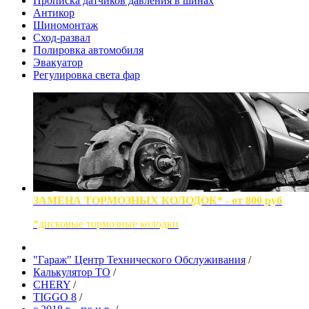
Прописка датчиков давления в шинах
Антикор
Шиномонтаж
Сход-развал
Полировка автомобиля
Эвакуатор
Регулировка света фар
ЗАМЕНА ТОРМОЗНЫХ КОЛОДОК* - от 800 руб
*дисковые тормозные колодки
"Гараж" Центр Технического Обслуживания
/
Калькулятор ТО
/
CHERY
/
TIGGO 8
/