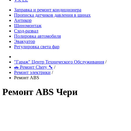
Заправка и ремонт кондиционера
Прописка датчиков давления в шинах
Антикор
Шиномонтаж
Сход-развал
Полировка автомобиля
Эвакуатор
Регулировка света фар
"Гараж" Центр Технического Обслуживания
/
🚗 Ремонт Chery 🔧
/
Ремонт электрики
/
Ремонт ABS
Ремонт ABS Чери