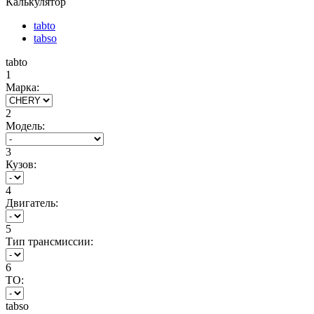
Калькулятор
tabto
tabso
tabto
1
Марка:
2
Модель:
3
Кузов:
4
Двигатель:
5
Тип трансмиссии:
6
ТО:
tabso