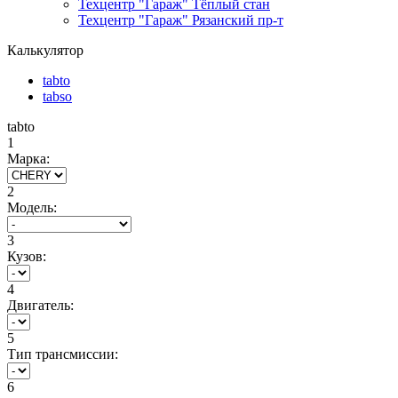
Техцентр "Гараж" Тёплый стан
Техцентр "Гараж" Рязанский пр-т
Калькулятор
tabto
tabso
tabto
1
Марка:
2
Модель:
3
Кузов:
4
Двигатель:
5
Тип трансмиссии:
6