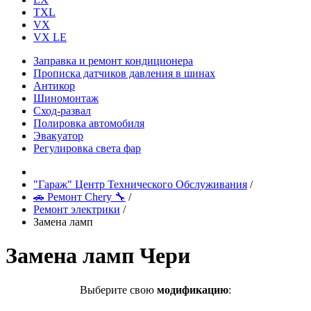
TXL
VX
VX LE
Заправка и ремонт кондиционера
Прописка датчиков давления в шинах
Антикор
Шиномонтаж
Сход-развал
Полировка автомобиля
Эвакуатор
Регулировка света фар
"Гараж" Центр Технического Обслуживания
/
🚗 Ремонт Chery 🔧
/
Ремонт электрики
/
Замена ламп
Замена ламп Чери
Выберите свою
модификацию
: