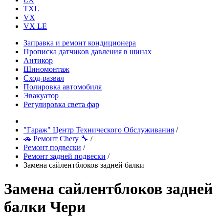
TXL
VX
VX LE
Заправка и ремонт кондиционера
Прописка датчиков давления в шинах
Антикор
Шиномонтаж
Сход-развал
Полировка автомобиля
Эвакуатор
Регулировка света фар
"Гараж" Центр Технического Обслуживания
/
🚗 Ремонт Chery 🔧
/
Ремонт подвески
/
Ремонт задней подвески
/
Замена сайлентблоков задней балки
Замена сайлентблоков задней
балки Чери