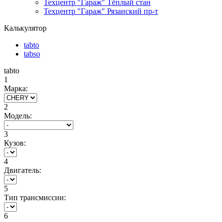
Техцентр "Гараж" Тёплый стан
Техцентр "Гараж" Рязанский пр-т
Калькулятор
tabto
tabso
tabto
1
Марка:
2
Модель:
3
Кузов:
4
Двигатель:
5
Тип трансмиссии:
6