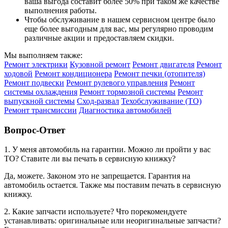
ваша выгода составит более 50% при таком же качестве
выполнения работы.
Чтобы обслуживание в нашем сервисном центре было
еще более выгодным для вас, мы регулярно проводим
различные акции и предоставляем скидки.
Мы выполняем также:
Ремонт электрики
Кузовной ремонт
Ремонт двигателя
Ремонт
ходовой
Ремонт кондиционера
Ремонт печки (отопителя)
Ремонт подвески
Ремонт рулевого управления
Ремонт
системы охлаждения
Ремонт тормозной системы
Ремонт
выпускной системы
Сход-развал
Техобслуживание (ТО)
Ремонт трансмиссии
Диагностика автомобилей
Вопрос-Ответ
1. У меня автомобиль на гарантии. Можно ли пройти у вас
ТО? Ставите ли вы печать в сервисную книжку?
Да, можете. Законом это не запрещается. Гарантия на
автомобиль остается. Также мы поставим печать в сервисную
книжку.
2. Какие запчасти используете? Что порекомендуете
устанавливать: оригинальные или неоригинальные запчасти?