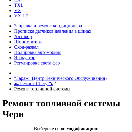
TXL
VX
VX LE
Заправка и ремонт кондиционера
Прописка датчиков давления в шинах
Антикор
Шиномонтаж
Сход-развал
Полировка автомобиля
Эвакуатор
Регулировка света фар
"Гараж" Центр Технического Обслуживания
/
🚗 Ремонт Chery 🔧
/
Ремонт топливной системы
Ремонт топливной системы
Чери
Выберите свою
модификацию
: