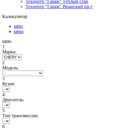
Техцентр "Гараж" Тёплый стан
Техцентр "Гараж" Рязанский пр-т
Калькулятор
tabto
tabso
tabto
1
Марка:
2
Модель:
3
Кузов:
4
Двигатель:
5
Тип трансмиссии:
6