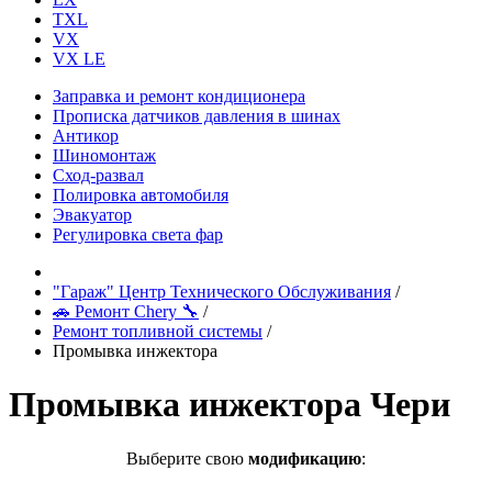
TXL
VX
VX LE
Заправка и ремонт кондиционера
Прописка датчиков давления в шинах
Антикор
Шиномонтаж
Сход-развал
Полировка автомобиля
Эвакуатор
Регулировка света фар
"Гараж" Центр Технического Обслуживания
/
🚗 Ремонт Chery 🔧
/
Ремонт топливной системы
/
Промывка инжектора
Промывка инжектора Чери
Выберите свою
модификацию
: