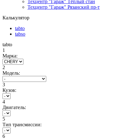
Техцентр "Гараж" Тёплый стан
Техцентр "Гараж" Рязанский пр-т
Калькулятор
tabto
tabso
tabto
1
Марка:
2
Модель:
3
Кузов:
4
Двигатель:
5
Тип трансмиссии:
6