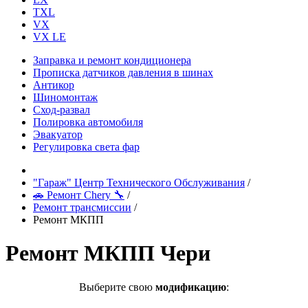
TXL
VX
VX LE
Заправка и ремонт кондиционера
Прописка датчиков давления в шинах
Антикор
Шиномонтаж
Сход-развал
Полировка автомобиля
Эвакуатор
Регулировка света фар
"Гараж" Центр Технического Обслуживания
/
🚗 Ремонт Chery 🔧
/
Ремонт трансмиссии
/
Ремонт МКПП
Ремонт МКПП Чери
Выберите свою
модификацию
: