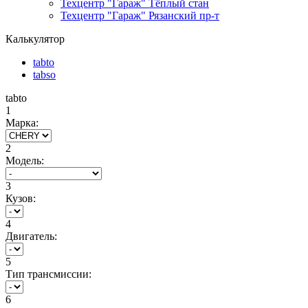
Техцентр "Гараж" Тёплый стан
Техцентр "Гараж" Рязанский пр-т
Калькулятор
tabto
tabso
tabto
1
Марка:
2
Модель:
3
Кузов:
4
Двигатель:
5
Тип трансмиссии:
6