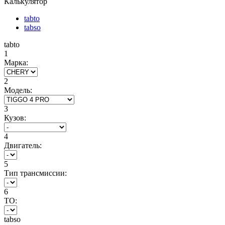
Калькулятор
tabto
tabso
tabto
1
Марка:
2
Модель:
3
Кузов:
4
Двигатель:
5
Тип трансмиссии:
6
ТО:
tabso