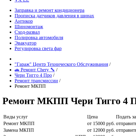
Заправка и ремонт кондиционера
Прописка датчиков давления в шинах
Антикор
Шиномонтаж
Сход-развал
Полировка автомобиля
Эвакуатор
Регулировка света фар
"Гараж" Центр Технического Обслуживания
/
🚗 Ремонт Chery 🔧
/
Чери Тигго 4 Про
/
Ремонт трансмиссии
/
Ремонт МКПП
Ремонт МКПП Чери Тигго 4 
Виды услуг
Цена
Подать з
Ремонт МКПП
от 15000 руб.
отправит
Замена МКПП
от 12000 руб.
отправит