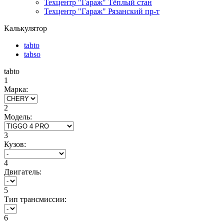
Техцентр "Гараж" Тёплый стан
Техцентр "Гараж" Рязанский пр-т
Калькулятор
tabto
tabso
tabto
1
Марка:
2
Модель:
3
Кузов:
4
Двигатель:
5
Тип трансмиссии:
6