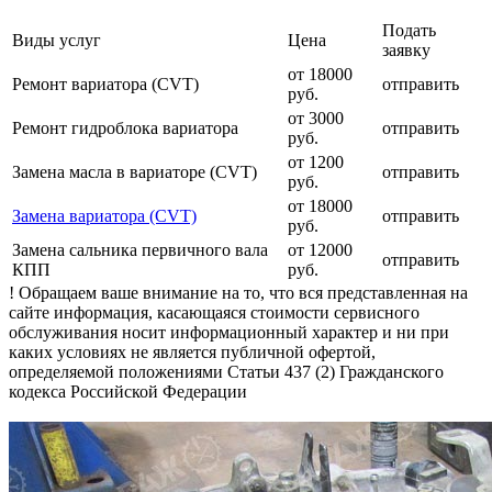
Подать
Виды услуг
Цена
заявку
от 18000
Ремонт вариатора (CVT)
отправить
руб.
от 3000
Ремонт гидроблока вариатора
отправить
руб.
от 1200
Замена масла в вариаторе (CVT)
отправить
руб.
от 18000
Замена вариатора (CVT)
отправить
руб.
Замена сальника первичного вала
от 12000
отправить
КПП
руб.
! Обращаем ваше внимание на то, что вся представленная на
сайте информация, касающаяся стоимости сервисного
обслуживания носит информационный характер и ни при
каких условиях не является публичной офертой,
определяемой положениями Статьи 437 (2) Гражданского
кодекса Российской Федерации