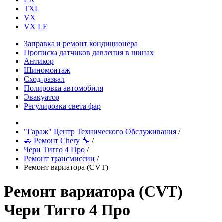
TXL
VX
VX LE
Заправка и ремонт кондиционера
Прописка датчиков давления в шинах
Антикор
Шиномонтаж
Сход-развал
Полировка автомобиля
Эвакуатор
Регулировка света фар
"Гараж" Центр Технического Обслуживания
/
🚗 Ремонт Chery 🔧
/
Чери Тигго 4 Про
/
Ремонт трансмиссии
/
Ремонт вариатора (CVT)
Ремонт вариатора (CVT)
Чери Тигго 4 Про