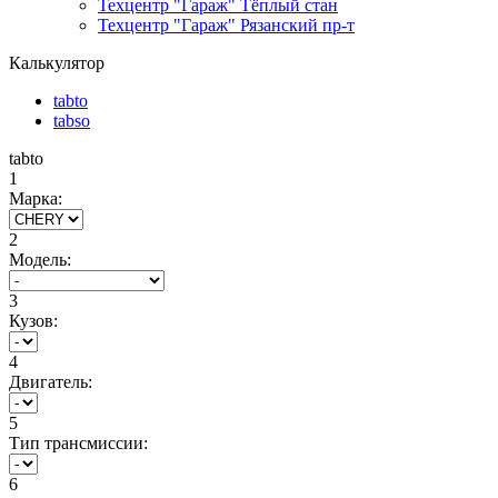
Техцентр "Гараж" Тёплый стан
Техцентр "Гараж" Рязанский пр-т
Калькулятор
tabto
tabso
tabto
1
Марка:
2
Модель:
3
Кузов:
4
Двигатель:
5
Тип трансмиссии:
6