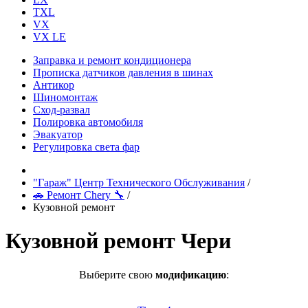
TXL
VX
VX LE
Заправка и ремонт кондиционера
Прописка датчиков давления в шинах
Антикор
Шиномонтаж
Сход-развал
Полировка автомобиля
Эвакуатор
Регулировка света фар
"Гараж" Центр Технического Обслуживания
/
🚗 Ремонт Chery 🔧
/
Кузовной ремонт
Кузовной ремонт Чери
Выберите свою
модификацию
: