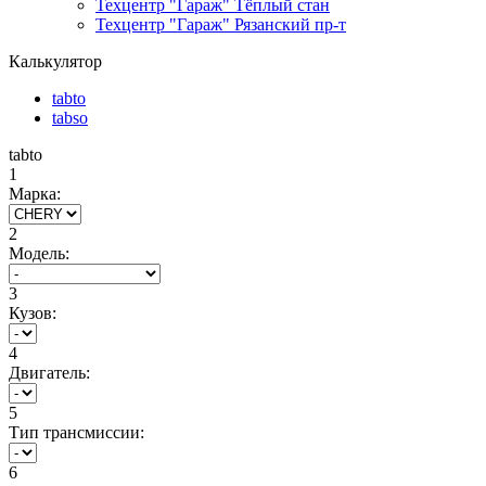
Техцентр "Гараж" Тёплый стан
Техцентр "Гараж" Рязанский пр-т
Калькулятор
tabto
tabso
tabto
1
Марка:
2
Модель:
3
Кузов:
4
Двигатель:
5
Тип трансмиссии:
6