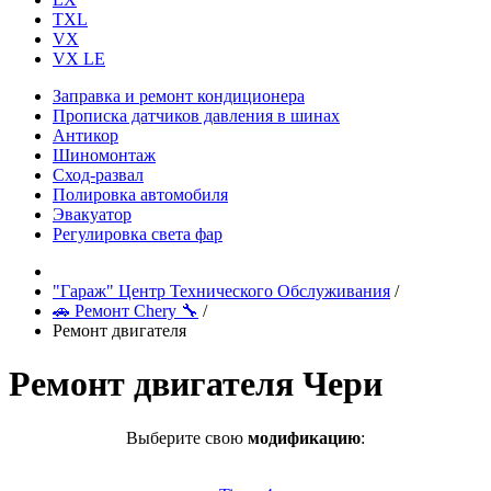
TXL
VX
VX LE
Заправка и ремонт кондиционера
Прописка датчиков давления в шинах
Антикор
Шиномонтаж
Сход-развал
Полировка автомобиля
Эвакуатор
Регулировка света фар
"Гараж" Центр Технического Обслуживания
/
🚗 Ремонт Chery 🔧
/
Ремонт двигателя
Ремонт двигателя Чери
Выберите свою
модификацию
: