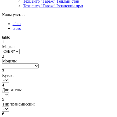
Техцентр "Гараж" Тёплый стан
Техцентр "Гараж" Рязанский пр-т
Калькулятор
tabto
tabso
tabto
1
Марка:
2
Модель:
3
Кузов:
4
Двигатель:
5
Тип трансмиссии:
6