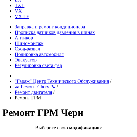
TXL
VX
VX LE
Заправка и ремонт кондиционера
Прописка датчиков давления в шинах
Антикор
Шиномонтаж
Сход-развал
Полировка автомобиля
Эвакуатор
Регулировка света фар
"Гараж" Центр Технического Обслуживания
/
🚗 Ремонт Chery 🔧
/
Ремонт двигателя
/
Ремонт ГРМ
Ремонт ГРМ Чери
Выберите свою
модификацию
: