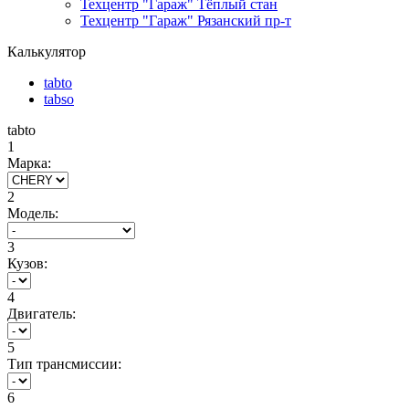
Техцентр "Гараж" Тёплый стан
Техцентр "Гараж" Рязанский пр-т
Калькулятор
tabto
tabso
tabto
1
Марка:
2
Модель:
3
Кузов:
4
Двигатель:
5
Тип трансмиссии:
6