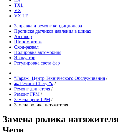
TXL
VX
VX LE
Заправка и ремонт кондиционера
Прописка датчиков давления в шинах
Антикор
Шиномонтаж
Сход-развал
Полировка автомобиля
Эвакуатор
Регулировка света фар
"Гараж" Центр Технического Обслуживания
/
🚗 Ремонт Chery 🔧
/
Ремонт двигателя
/
Ремонт ГРМ
/
Замена цепи ГРМ
/
Замена ролика натяжителя
Замена ролика натяжителя
Чери